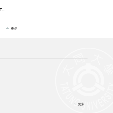
【出國短期營申請】6/15截止-日本姊妹校大阪學院與哥倫比亞大學合辦英文／華文教師培訓項目TCSOL/TESOL 2023 Summer Program
更多...
更多...