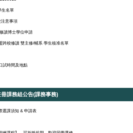
學生名單
校注意事項
修讀博士學位申請
盟跨校修讀 雙主修/輔系 學生核准名單
班口試時間及地點
註冊課務組公告(課務事務)
際選課須知 & 申請表
事訓練課程】，可折抵役期，歡迎同學選修。