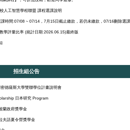
院校人工智慧學程聯盟 課程選課說明
時間:07/08 ~ 07/14，7月15日截止繳款，若仍未繳款，07/16刪除選
學評量比率 (統計日期:2026.06.15)最終版
知
招生組公告
3英國密德薩斯大學雙聯學位計畫說明會
arship 日本研究 Program
度波蘭政府獎學金
斯拉夫語夏令營獎學金