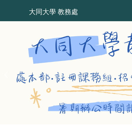
跳
到
大同大學 教務處
主
要
內
容
區