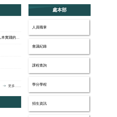
處本部
人員職掌
【轉知】國立清華大學辦理「2026第十七屆教育創新國際學術研討會——多元協作與永續共好～從科技創新到人本實踐的教育新視野」徵稿
會議紀錄
課程查詢
學分學程
更多......
招生資訊